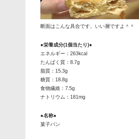
断面はこんな具合です。いい層ですよ＾＾
●栄養成分(1個当たり)●
エネルギー：263kcal
たんぱく質：8.7g
脂質：15.3g
糖質：18.8g
食物繊維：7.5g
ナトリウム：181mg
●名称●
菓子パン