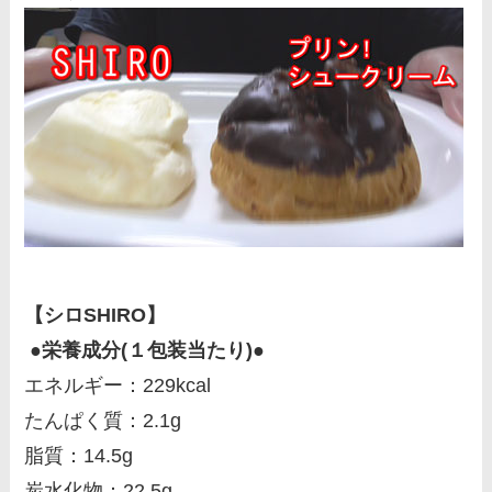
【シロSHIRO】
●栄養成分(１包装当たり)●
エネルギー：229kcal
たんぱく質：2.1g
脂質：14.5g
炭水化物：22.5g