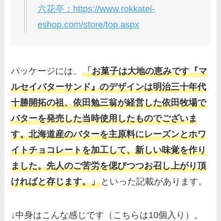
六花亭：https://www.rokkatei-
eshop.com/store/top.aspx
パッケージには、
「お菓子は大地の恵みです『マ
ルセイバターサンド』のデザインは明治三十年代
十勝開拓の祖、依田勉三翁が経営した依田牧場で
バターを発売した当時使用したものでございま
す。北海道産のバターを主原料にレーズンとホワ
イトチョコレートを加工して、新しい味覚を作り
ました。先人のご苦労を偲びつつお召し上がり頂
ければと存じます。」
といった記載があります。
↓中身はこんな感じです（こちらは10個入り）。