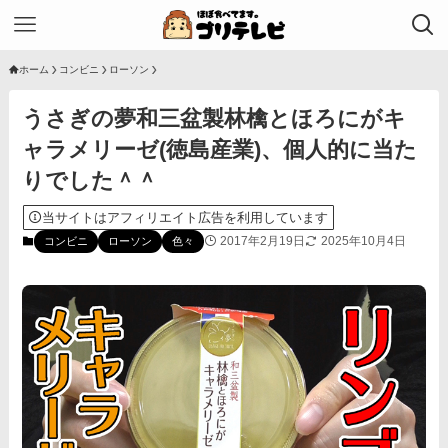
ホーム
コンビニ
ローソン
うさぎの夢和三盆製林檎とほろにがキ
ャラメリーゼ(徳島産業)、個人的に当た
りでした＾＾
当サイトはアフィリエイト広告を利用しています
2017年2月19日
2025年10月4日
コンビニ
ローソン
色々