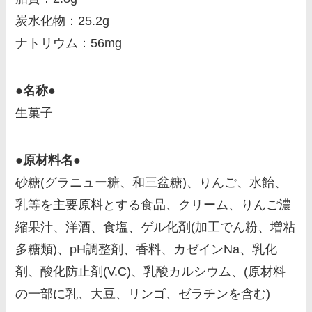
炭水化物：25.2g
ナトリウム：56mg
●名称●
生菓子
●原材料名●
砂糖(グラニュー糖、和三盆糖)、りんご、水飴、
乳等を主要原料とする食品、クリーム、りんご濃
縮果汁、洋酒、食塩、ゲル化剤(加工でん粉、増粘
多糖類)、pH調整剤、香料、カゼインNa、乳化
剤、酸化防止剤(V.C)、乳酸カルシウム、(原材料
の一部に乳、大豆、リンゴ、ゼラチンを含む)