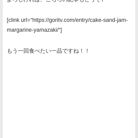
[clink url=”https://goritv.com/entry/cake-sand-jam-
margarine-yamazaki/”]
もう一回食べたい一品ですね！！