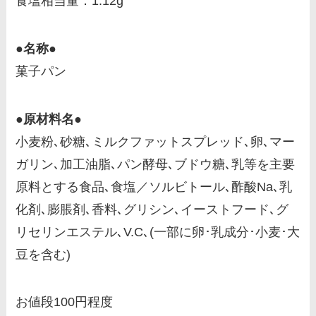
食塩相当量：1.12g
●名称●
菓子パン
●原材料名●
小麦粉､砂糖､ミルクファットスプレッド､卵､マー
ガリン､加工油脂､パン酵母､ブドウ糖､乳等を主要
原料とする食品､食塩／ソルビトール､酢酸Na､乳
化剤､膨脹剤､香料､グリシン､イーストフード､グ
リセリンエステル､V.C､(一部に卵･乳成分･小麦･大
豆を含む)
お値段100円程度