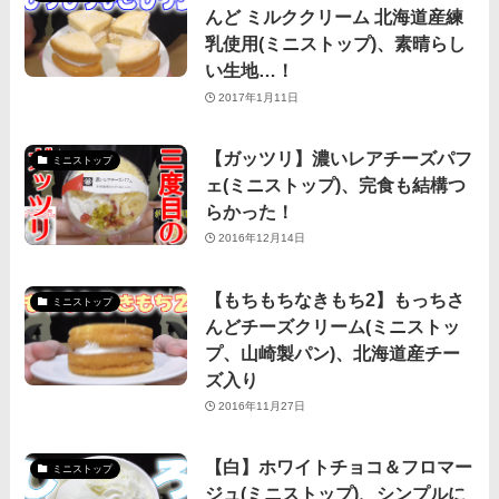
んど ミルククリーム 北海道産練
乳使用(ミニストップ)、素晴らし
い生地…！
2017年1月11日
【ガッツリ】濃いレアチーズパフ
ミニストップ
ェ(ミニストップ)、完食も結構つ
らかった！
2016年12月14日
【もちもちなきもち2】もっちさ
ミニストップ
んどチーズクリーム(ミニストッ
プ、山崎製パン)、北海道産チー
ズ入り
2016年11月27日
【白】ホワイトチョコ＆フロマー
ミニストップ
ジュ(ミニストップ)、シンプルに