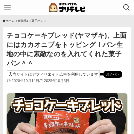
ホーム
食物他1
菓子パン
チョコケーキブレッド(ヤマザキ)、上面
にはカカオニブをトッピング！パン生
地の中に素敵なのを入れてくれた菓子
パン＾＾
当サイトはアフィリエイト広告を利用しています
菓子パン
2020年10月14日
2025年10月3日