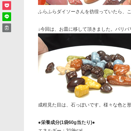
ふらふらダイソーさんを彷徨っていたら、
↓今回は、お皿に移して頂きました。バリバ
成程見た目は、石っぽいです。様々な色と
●栄養成分(1袋60g当たり)●
エネルギー：319kcal