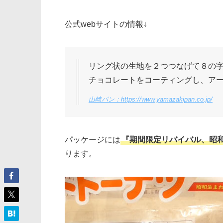
公式webサイトの情報↓
リング状の生地を２つつなげて８の
チョコレートをコーティングし、ア
山崎パン：https://www.yamazakipan.co.jp/
パッケージには
『期間限定リバイバル、昭
ります。