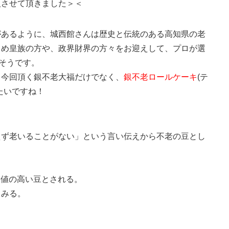
入させて頂きました＞＜
があるように、城西館さんは歴史と伝統のある高知県の老
じめ皇族の方や、政界財界の方々をお迎えして、プロが選
るそうです。
、今回頂く銀不老大福だけでなく、
銀不老ロールケーキ
(テ
たいですね！
えず老いることがない」という言い伝えから不老の豆とし
価値の高い豆とされる。
しみる。