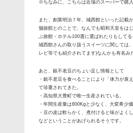
※ちなみに、こちらは近場のスーパーで購
また、創業明治７年、城西館といった記載
舗旅館とのことで、なんでも昭和天皇をは
ぶ旅館・ホテル100選に選ばれたりもして
城西館さんの取り扱うスイーツに関しては
レビ等でも紹介されてます)なんかも有名み
あと、銀不老豆のちょい足し情報として
・銀不老豆を食べることにより「体力が衰
て珍重されてきた。
・高知県大豊町で唯一生産されている。
・年間生産量は800Kgと少なく、大変希少
・豆の皮は軟らかく、煮付けると味がよく
などということがあげられるそうです。