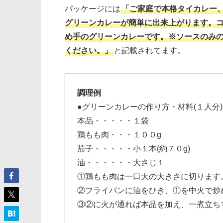
パッケージには
「ご家庭で本格タイカレー
グリーンカレーが簡単に出来上がります。コ
め手のグリーンカレーです。※ソースのみ
ください。」
と記載されてます。
調理例
●グリーンカレーの作り方・材料(１人分)
本品・・・・・１袋
鶏もも肉・・・１００g
茄子・・・・・小１本(約７０g)
油・・・・・・大さじ１
①鶏もも肉は一口大の大きさに切ります
②フライパンに油をひき、①を中火で炒
③②に火が通れば本品を加え、一煮立ち