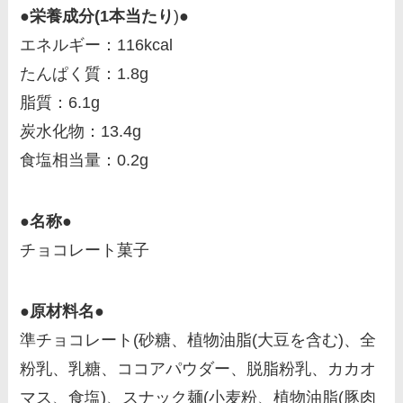
●栄養成分(1本当たり
)●
エネルギー：116kcal
たんぱく質：1.8g
脂質：6.1g
炭水化物：13.4g
食塩相当量：0.2g
●名称●
チョコレート菓子
●原材料名●
準チョコレート(砂糖、植物油脂(大豆を含む)、全
粉乳、乳糖、ココアパウダー、脱脂粉乳、カカオ
マス、食塩)、スナック麺(小麦粉、植物油脂(豚肉