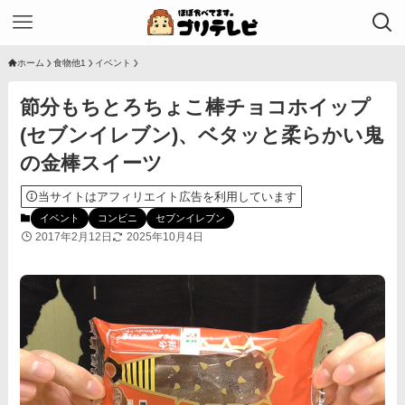
ホーム
食物他1
イベント
節分もちとろちょこ棒チョコホイップ
(セブンイレブン)、ベタッと柔らかい鬼
の金棒スイーツ
当サイトはアフィリエイト広告を利用しています
イベント
コンビニ
セブンイレブン
2017年2月12日
2025年10月4日