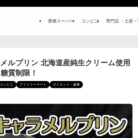
業務スーパー
コンビニ
専門店.・土産・
ャラメルプリン 北海道産純生クリーム使用
く糖質制限！
コンビニ
ファミリーマート
ダイエット・健康