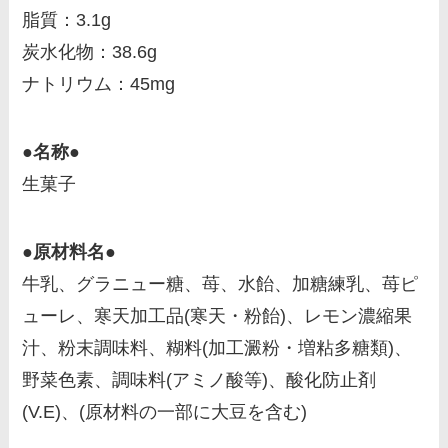
脂質：3.1g
炭水化物：38.6g
ナトリウム：45mg
●名称●
生菓子
●原材料名●
牛乳、グラニュー糖、苺、水飴、加糖練乳、苺ピ
ューレ、寒天加工品(寒天・粉飴)、レモン濃縮果
汁、粉末調味料、糊料(加工澱粉・増粘多糖類)、
野菜色素、調味料(アミノ酸等)、酸化防止剤
(V.E)、(原材料の一部に大豆を含む)