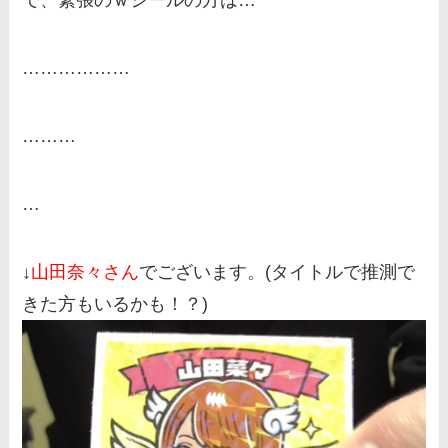
で、緊張のｗシールの方は…
………………
………
…
↓
山田奈々さん
でございます。(タイトルで推測で
きた方もいるかも！？)