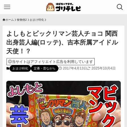
ホーム
食物他2
おまけ特化
よしもとビックリマン芸人チョコ 関西
出身芸人編(ロッテ)、吉本所属アイドル
天使！？
当サイトはアフィリエイト広告を利用しています
2017年4月13日
2025年10月4日
おまけ特化
定番・昔ながら