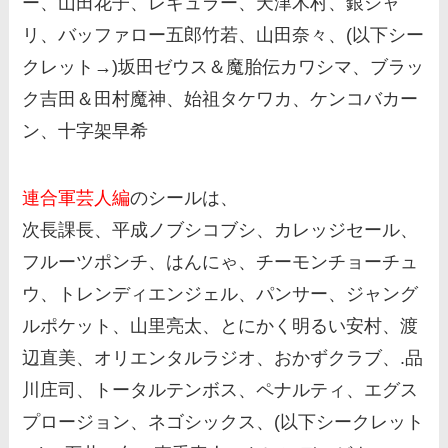
ー、山田花子、レギュラー、天津木村、銀シャ
リ、バッファロー五郎竹若、山田奈々、(以下シー
クレット→)坂田ゼウス＆魔胎伝カワシマ、ブラッ
ク吉田＆田村魔神、始祖タケワカ、ケンコバカー
ン、十字架早希
連合軍芸人編
のシールは、
次長課長、平成ノブシコブシ、カレッジセール、
フルーツポンチ、はんにゃ、チーモンチョーチュ
ウ、トレンディエンジェル、パンサー、ジャング
ルポケット、山里亮太、とにかく明るい安村、渡
辺直美、オリエンタルラジオ、おかずクラブ、.品
川庄司、トータルテンボス、ペナルティ、エグス
プロージョン、ネゴシックス、(以下シークレット