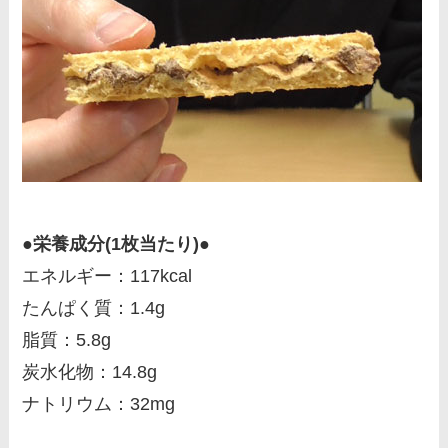
●栄養成分(1枚当たり)●
エネルギー：117kcal
たんぱく質：1.4g
脂質：5.8g
炭水化物：14.8g
ナトリウム：32mg