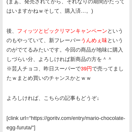
(まぁ、発売されてから、それなりの期間がたって
はいますかねｗそして、購入済…。)
後、
フィッツとビックリマンキャンペーン
という
のもやっていて、新フレーパー
うんめぇ味
という
のがでてるみたいです。今回の商品が地味に購入
しづらい分、よろしければ新商品の方を＾＾
※芸人チョコ、昨日スーパーで
39円
で売ってまし
たｗまとめ買いのチャンスかとｗｗ
よろしければ、こちらの記事もどうぞ↓
[clink url=”https://goritv.com/entry/mario-chocolate-
egg-furuta/”]